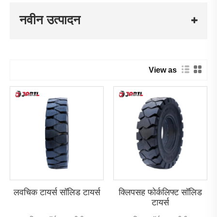
नवीन उत्पादन
View as
लवचिक टायर्स सॉलिड टायर्स
क्लिपसह फोर्कलिफ्ट सॉलिड
टायर्स