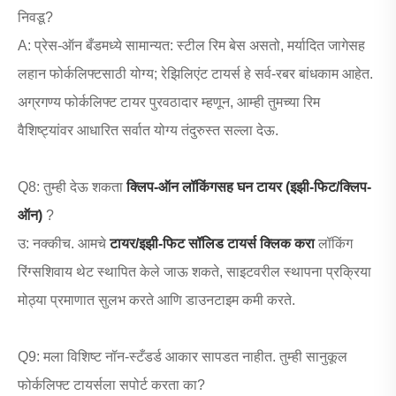
निवडू?
A: प्रेस-ऑन बँडमध्ये सामान्यत: स्टील रिम बेस असतो, मर्यादित जागेसह
लहान फोर्कलिफ्टसाठी योग्य; रेझिलिएंट टायर्स हे सर्व-रबर बांधकाम आहेत.
अग्रगण्य फोर्कलिफ्ट टायर पुरवठादार म्हणून, आम्ही तुमच्या रिम
वैशिष्ट्यांवर आधारित सर्वात योग्य तंदुरुस्त सल्ला देऊ.
Q8: तुम्ही देऊ शकता
क्लिप-ऑन लॉकिंगसह घन टायर (इझी-फिट/क्लिप-
ऑन)
?
उ: नक्कीच. आमचे
टायर/इझी-फिट सॉलिड टायर्स क्लिक करा
लॉकिंग
रिंग्सशिवाय थेट स्थापित केले जाऊ शकते, साइटवरील स्थापना प्रक्रिया
मोठ्या प्रमाणात सुलभ करते आणि डाउनटाइम कमी करते.
Q9: मला विशिष्ट नॉन-स्टँडर्ड आकार सापडत नाहीत. तुम्ही सानुकूल
फोर्कलिफ्ट टायर्सला सपोर्ट करता का?