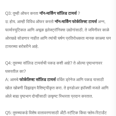
Q3: तुम्ही ऑफर करता
नॉन-मार्किंग सॉलिड टायर्स
?
उ: होय. आम्ही विविध ऑफर करतो
नॉन-मार्किंग फोर्कलिफ्ट टायर्स
अन्न,
फार्मास्युटिकल आणि अचूक इलेक्ट्रॉनिक्स उद्योगांसाठी. ते जमिनीवर काळे
ओरखडे सोडणार नाहीत आणि त्यांची घर्षण प्रतिरोधकता मानक काळ्या घन
टायरच्या बरोबरीने आहे.
Q4: तुमच्या सॉलिड टायर्सची पकड कशी आहे? ते ओल्या पृष्ठभागावर
घसरतील का?
A: आमचे
फोर्कलिफ्ट सॉलिड टायर्स
वर्धित ड्रेनेज आणि पकड यासाठी
खोल खोबणी डिझाइन वैशिष्ट्यीकृत करा. ते इनडोअर इपॉक्सी मजले आणि
ओले बाह्य पृष्ठभाग दोन्हीसाठी उत्कृष्ट स्थिरता प्रदान करतात.
Q5: तुमच्याकडे विशेष वातावरणासाठी अँटी-स्टॅटिक किंवा फ्लेम-रिटार्डंट