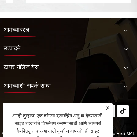
आमच्याबद्दल
उत्पादने
टायर नॉलेज बेस
आमच्याशी संपर्क साधा
X
आम्ही तुम्हाला एक चांगला ब्राउझिंग अनुभव देण्यासाठी,
साइट रहदारीचे विश्लेषण करण्यासाठी आणि सामग्री
वैयक्तिकृत करण्यासाठी कुकीज वापरतो. ही साइट
कॉपीराइट © 2025 जबिल रबर कं, लि. सर्व हक्क राखीव.
Links
Sitemap
RSS
XML