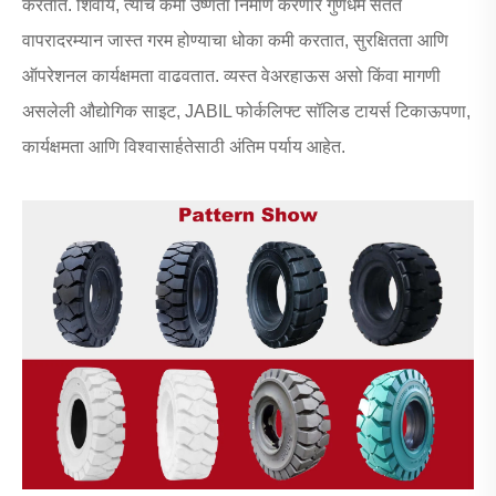
करतात. शिवाय, त्यांचे कमी उष्णता निर्माण करणारे गुणधर्म सतत
वापरादरम्यान जास्त गरम होण्याचा धोका कमी करतात, सुरक्षितता आणि
ऑपरेशनल कार्यक्षमता वाढवतात. व्यस्त वेअरहाऊस असो किंवा मागणी
असलेली औद्योगिक साइट, JABIL फोर्कलिफ्ट सॉलिड टायर्स टिकाऊपणा,
कार्यक्षमता आणि विश्वासार्हतेसाठी अंतिम पर्याय आहेत.