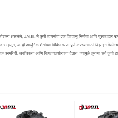
्त कौशल्य असलेले, JABIL ने कृषी टायर्सचा एक विश्वासू निर्माता आणि पुरवठादार म
र म्हणून, आम्ही आधुनिक शेतीच्या विविध गरजा पूर्ण करण्यासाठी डिझाइन केलेल्य
वादात्मक कामगिरी, लवचिकता आणि किफायतशीरपणा देतात, ज्यामुळे तुमच्या सर्व कृष