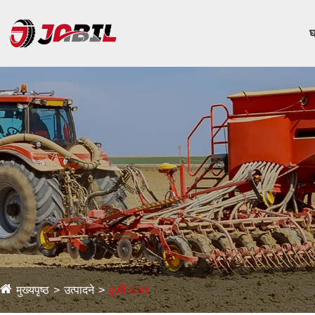
घ
मुख्यपृष्ठ
उत्पादने
कृषी टायर