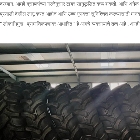
दरम्यान, आम्ही ग्राहकांच्या गरजेनुसार टायर सानुकूलित करू शकतो. आणि अनेक
प्रणाली देखील लागू करत आहोत आणि उच्च गुणवत्ता सुनिश्चित करण्यासाठी मान
" लोकाभिमुख , प्रामाणिकपणावर आधारित " हे आमचे व्यवसायाचे तत्व आहे . आम्ही 