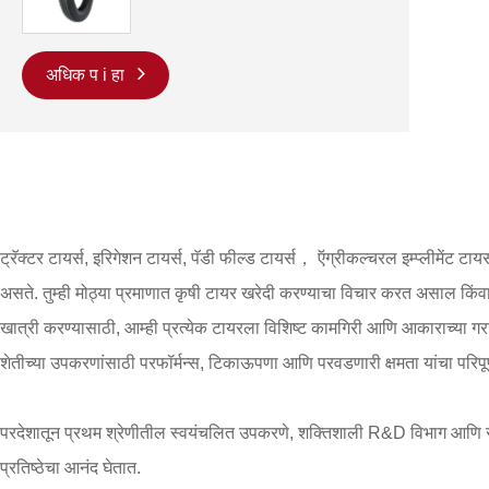
अधिक प i हा
ट्रॅक्टर टायर्स, इरिगेशन टायर्स, पॅडी फील्ड टायर्स， ऍग्रीकल्चरल इम्प्लीमेंट ट
असते. तुम्ही मोठ्या प्रमाणात कृषी टायर खरेदी करण्याचा विचार करत असाल किं
खात्री करण्यासाठी, आम्ही प्रत्येक टायरला विशिष्ट कामगिरी आणि आकाराच्या गरजे
शेतीच्या उपकरणांसाठी परफॉर्मन्स, टिकाऊपणा आणि परवडणारी क्षमता यांचा परिपूर
परदेशातून प्रथम श्रेणीतील स्वयंचलित उपकरणे, शक्तिशाली R&D विभाग आणि सर्वा
प्रतिष्ठेचा आनंद घेतात.