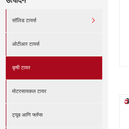
उत्पादने

सॉलिड टायर्स
ओटीआर टायर्स
कृषी टायर
मोटरसायकल टायर
ट्यूब आणि फ्लॅप्स