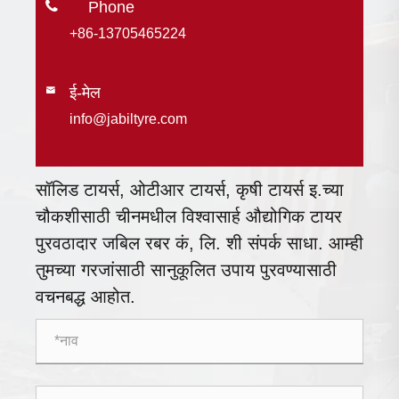

+86-13705465224
ई-मेल

info@jabiltyre.com
सॉलिड टायर्स, ओटीआर टायर्स, कृषी टायर्स इ.च्या
चौकशीसाठी चीनमधील विश्वासार्ह औद्योगिक टायर
पुरवठादार जबिल रबर कं, लि. शी संपर्क साधा. आम्ही
तुमच्या गरजांसाठी सानुकूलित उपाय पुरवण्यासाठी
वचनबद्ध आहोत.