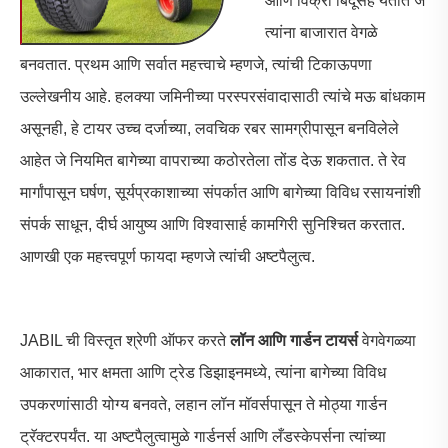
आणि विक्री बिंदूंसह येतात जे
त्यांना बाजारात वेगळे
बनवतात. प्रथम आणि सर्वात महत्त्वाचे म्हणजे, त्यांची टिकाऊपणा
उल्लेखनीय आहे. हलक्या जमिनीच्या परस्परसंवादासाठी त्यांचे मऊ बांधकाम
असूनही, हे टायर उच्च दर्जाच्या, लवचिक रबर सामग्रीपासून बनविलेले
आहेत जे नियमित बागेच्या वापराच्या कठोरतेला तोंड देऊ शकतात. ते रेव
मार्गांपासून घर्षण, सूर्यप्रकाशाच्या संपर्कात आणि बागेच्या विविध रसायनांशी
संपर्क साधून, दीर्घ आयुष्य आणि विश्वासार्ह कामगिरी सुनिश्चित करतात.
आणखी एक महत्त्वपूर्ण फायदा म्हणजे त्यांची अष्टपैलुत्व.
JABIL ची विस्तृत श्रेणी ऑफर करते
लॉन आणि गार्डन टायर्स
वेगवेगळ्या
आकारात, भार क्षमता आणि ट्रेड डिझाइनमध्ये, त्यांना बागेच्या विविध
उपकरणांसाठी योग्य बनवते, लहान लॉन मॉवर्सपासून ते मोठ्या गार्डन
ट्रॅक्टरपर्यंत. या अष्टपैलुत्वामुळे गार्डनर्स आणि लँडस्केपर्सना त्यांच्या