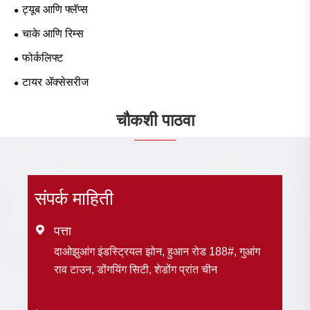
ट्यूब आणि फ्लॅप्स
चाके आणि रिम्स
फोर्कलिफ्ट
टायर ॲक्सेसरीज
चौकशी पाठवा
संपर्क माहिती

पत्ता
दाओझुआंग इंडस्ट्रियल झोन, हुआन रोड 188#, गुआंग
राव टाउन, डोंगयिंग सिटी, शेडोंग प्रांत चीन