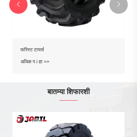


बातम्या शिफारशी
विशेष सानुकूलित चाके आहेत औद्योगिक आणि