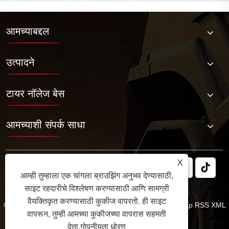
आमच्याबद्दल
उत्पादने
टायर नॉलेज बेस
आमच्याशी संपर्क साधा
X
आम्ही तुम्हाला एक चांगला ब्राउझिंग अनुभव देण्यासाठी,
साइट रहदारीचे विश्लेषण करण्यासाठी आणि सामग्री
वैयक्तिकृत करण्यासाठी कुकीज वापरतो. ही साइट
कॉपीराइट © 2025 जबिल रबर कं, लि. सर्व हक्क राखीव.
Links
Sitemap
RSS
XML
वापरून, तुम्ही आमच्या कुकीजच्या वापरास सहमती
गोपनीयता धोरण
देता.
गोपनीयता धोरण