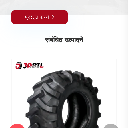
प्रस्तुत करणे

संबंधित उत्पादने
सिंचन टायर्स
अधिक प i हा >>