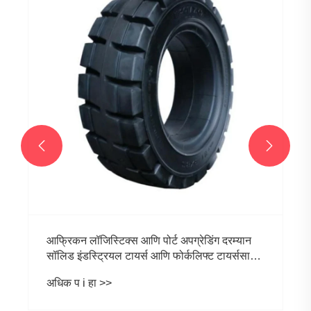


आफ्रिकन लॉजिस्टिक्स आणि पोर्ट अपग्रेडिंग दरम्यान
सॉलिड इंडस्ट्रियल टायर्स आणि फोर्कलिफ्ट टायर्ससाठी
मागणीचा ट्रेंड
अधिक प i हा >>