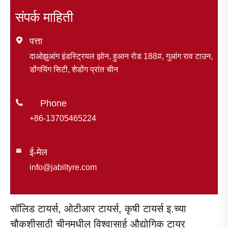
संपर्क माहिती

पत्ता
दाओझुआंग इंडस्ट्रियल झोन, हुआन रोड 188#, गुआंग राव टाउन,
डोंगयिंग सिटी, शेडोंग प्रांत चीन

+86-13705465224
ई-मेल

info@jabiltyre.com
सॉलिड टायर्स, ओटीआर टायर्स, कृषी टायर्स इ.च्या
चौकशीसाठी चीनमधील विश्वासार्ह औद्योगिक टायर