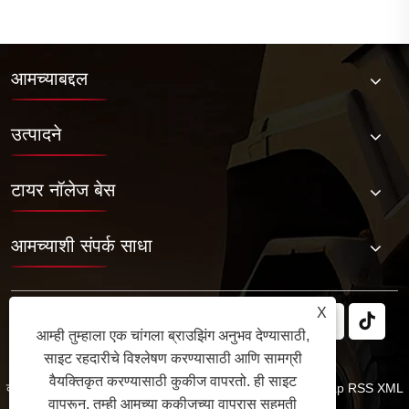
आमच्याबद्दल
उत्पादने
टायर नॉलेज बेस
आमच्याशी संपर्क साधा
X
आम्ही तुम्हाला एक चांगला ब्राउझिंग अनुभव देण्यासाठी,
साइट रहदारीचे विश्लेषण करण्यासाठी आणि सामग्री
वैयक्तिकृत करण्यासाठी कुकीज वापरतो. ही साइट
कॉपीराइट © 2025 जबिल रबर कं, लि. सर्व हक्क राखीव.
Links
Sitemap
RSS
XML
वापरून, तुम्ही आमच्या कुकीजच्या वापरास सहमती