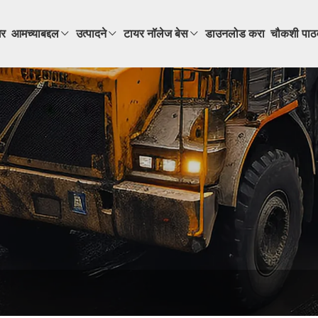
र
आमच्याबद्दल
उत्पादने
टायर नॉलेज बेस
डाउनलोड करा
चौकशी पाठ