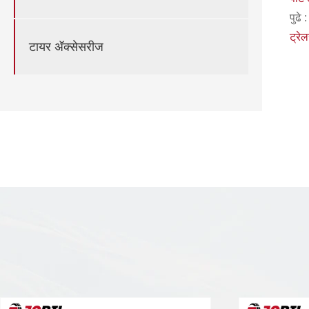
पुढे :
ट्रे
टायर ॲक्सेसरीज