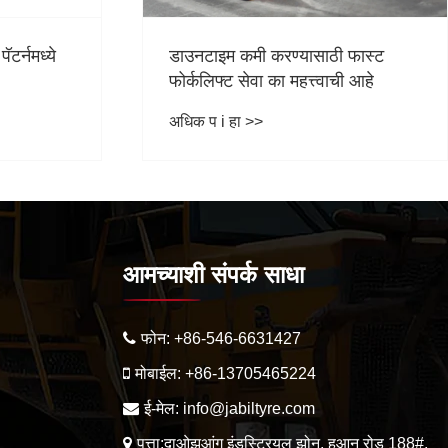
 फास्ट
सॉलिड टायर ट्रीड किती प्रमाणात जीर्ण
ी आहे
होऊ शकतो आणि यापुढे वापरता येणार
नाही?
अधिक प i हा >>
आमच्याशी संपर्क साधा
फोन:
+86-546-6631427
मोबाईल:
+86-13705465224
ई-मेल:
info@jabiltyre.com
पत्ता:दाओझुआंग इंडस्ट्रियल झोन, हुआन रोड 188#,