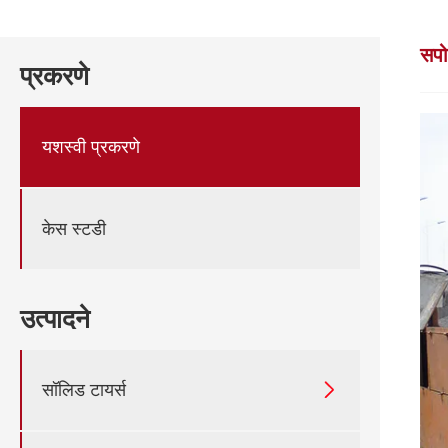
सपो
प्रकरणे
यशस्वी प्रकरणे
केस स्टडी
उत्पादने

सॉलिड टायर्स