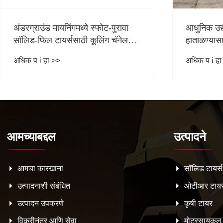
आधुनिक उद्योगांमध्ये हेवी-ड्युटी मटेरियल
मोटरसायकल ट
हाताळण्यासाठी डिझेल फोर्कलिफ्ट ट्रक
काय फरक 
ही सर्वोत्तम निवड का आहे?
अधिक प i हा >>
अधिक प i हा
आमच्याबद्दल
उत्पादने
आमचा कारखाना
सॉलिड टायर्स
उत्पादनाशी संबंधित
ओटीआर टायर्
उत्पादन उपकरणे
कृषी टायर
विक्रीनंतर आणि सेवा
मोटरसायकल 