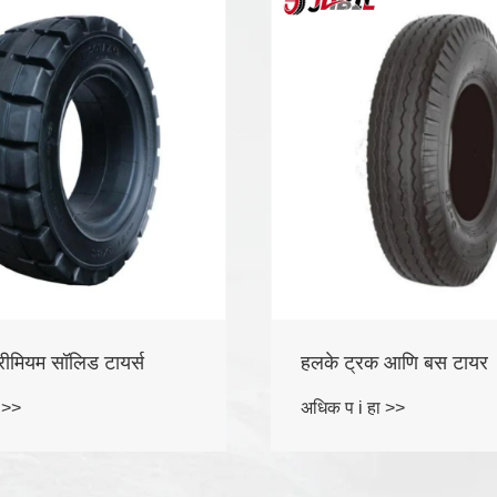
 आणि बस टायर
फॉरेस्ट टायर्स
 >>
अधिक प i हा >>