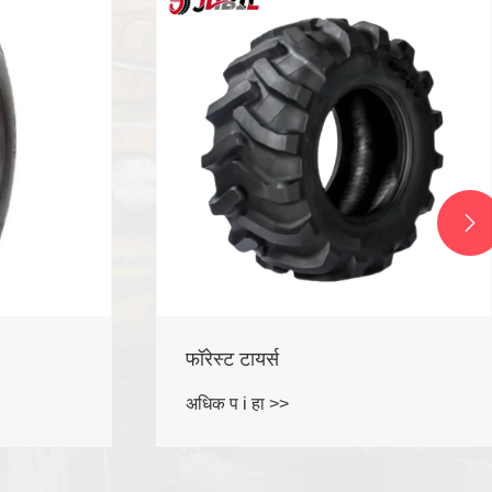

रस्त्यावरील मोटरसायकल टायर
अधिक प i हा >>