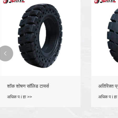

अतिरिक्त प्रीमियम सॉलिड टायर्स
हलके ट्रक
अधिक प i हा >>
अधिक प i हा