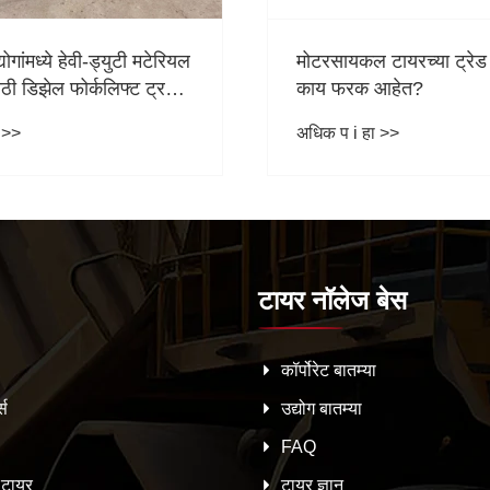
ायरच्या ट्रेड पॅटर्नमध्ये
डाउनटाइम कमी करण्यासाठी
आहेत?
फोर्कलिफ्ट सेवा का महत्त्वाच
 >>
अधिक प i हा >>
टायर नॉलेज बेस
कॉर्पोरेट बातम्या
स
उद्योग बातम्या
FAQ
टायर
टायर ज्ञान