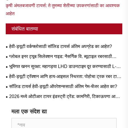
कृषी अंमलबजावणी टायर्स: ते तुमच्या शेतीच्या उपकरणांसाठी का आवश्यक
आहेत
संबंधित बातम्या
हेवी-ड्यूटी वर्कफ्लोसाठी सॉलिड टायर्स अंतिम अपग्रेड का आहेत?
ग्लोबल इनर ट्यूब सिलेक्शन गाइड: नैसर्गिक वि. ब्यूटाइल रबरसाठी
लोकप्रिय आकार आणि परिस्थिती-आधारित अनुप्रयोग
भूमिगत खनन सुरक्षा: महागड्या LHD डाउनटाइम दूर करण्यासाठी L-5S
मालिका टायर्स महत्त्वपूर्ण का आहेत
हेवी-ड्यूटी ट्रॅक्शन आणि हाय-आइसल स्थिरता: पोहोचा ट्रक रबर टायर
मागणी ट्रेंड आणि ऑपरेशनल मार्गदर्शक
सॉलिड टायर्स हेवी-ड्यूटी ऑपरेशन्ससाठी अंतिम गेम-चेंजर आहेत का?
2026 मध्ये ओटीआर टायर इंडस्ट्री ट्रेंड: कामगिरी, टिकाऊपणा आणि
सेवा नावीन्य
मला एक संदेश द्या