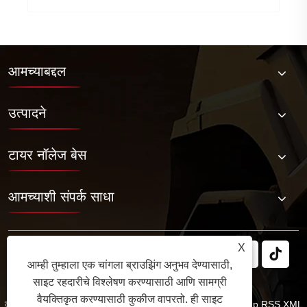
आमच्याबद्दल
उत्पादने
टायर नॉलेज बेस
आमच्याशी संपर्क साधा
X
आम्ही तुम्हाला एक चांगला ब्राउझिंग अनुभव देण्यासाठी,
साइट रहदारीचे विश्लेषण करण्यासाठी आणि सामग्री
वैयक्तिकृत करण्यासाठी कुकीज वापरतो. ही साइट
कॉपीराइट © 2025 जबिल रबर कं, लि. सर्व हक्क राखीव.
Links
Sitemap
RSS
XML