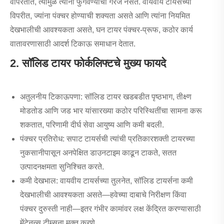
वापरतात, त्यामुळे त्यांना फुगवण्याची गरज नसते. वायवीय टायर्सच्या
विपरीत, ज्यांना पंक्चर होण्याची शक्यता असते आणि त्यांना नियमित
देखभालीची आवश्यकता असते, घन टायर पंक्चर-प्रूफ, कठोर कार्य
वातावरणासाठी आदर्श टिकाऊ समाधान देतात.
2. सॉलिड टायर फोर्कलिफ्टचे मुख्य फायदे
अतुलनीय टिकाऊपणा: सॉलिड टायर खडबडीत पृष्ठभाग, तीक्ष्ण
मोडतोड आणि जड भार यांसारख्या कठोर परिस्थितींचा सामना करू
शकतात, परिणामी दीर्घ सेवा आयुष्य आणि कमी बदली.
पंक्चर प्रतिरोध: सपाट टायर्सची त्यांची प्रतिकारशक्ती टायरच्या
नुकसानीपासून अनपेक्षित डाउनटाइम काढून टाकते, सतत
उत्पादनक्षमता सुनिश्चित करते.
कमी देखभाल: वायवीय टायर्सच्या तुलनेत, सॉलिड टायर्सना कमी
देखभालीची आवश्यकता असते—हवेच्या दाबाचे निरीक्षण किंवा
पंक्चर दुरुस्ती नाही—इतर गंभीर कामांवर लक्ष केंद्रित करण्यासाठी
मेंटेनन्स टीम्सना मुक्त करणे.