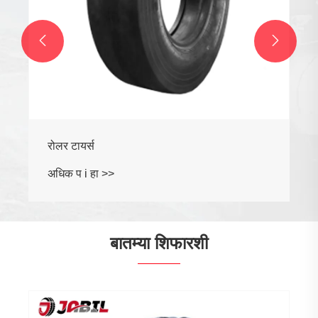


रोलर टायर्स
अधिक प i हा >>
बातम्या शिफारशी