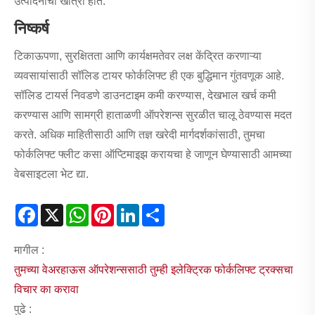
उत्पादनांची खात्री होते.
निष्कर्ष
टिकाऊपणा, सुरक्षितता आणि कार्यक्षमतेवर लक्ष केंद्रित करणाऱ्या
व्यवसायांसाठी सॉलिड टायर फोर्कलिफ्ट ही एक बुद्धिमान गुंतवणूक आहे.
सॉलिड टायर्स निवडणे डाउनटाइम कमी करण्यास, देखभाल खर्च कमी
करण्यास आणि सामग्री हाताळणी ऑपरेशन्स सुरळीत चालू ठेवण्यास मदत
करते. अधिक माहितीसाठी आणि तज्ञ खरेदी मार्गदर्शकांसाठी, तुमचा
फोर्कलिफ्ट फ्लीट कसा ऑप्टिमाइझ करायचा हे जाणून घेण्यासाठी आमच्या
वेबसाइटला भेट द्या.
Facebook
X
WhatsApp
Pinterest
LinkedIn
Share
मागील :
तुमच्या वेअरहाऊस ऑपरेशन्ससाठी तुम्ही इलेक्ट्रिक फोर्कलिफ्ट ट्रक्सचा
विचार का करावा
पुढे :