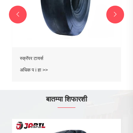


स्क्रॅपर टायर्स
अधिक प i हा >>
बातम्या शिफारशी