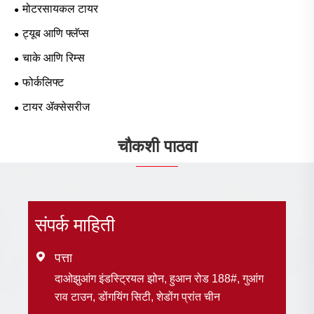
मोटरसायकल टायर
ट्यूब आणि फ्लॅप्स
चाके आणि रिम्स
फोर्कलिफ्ट
टायर ॲक्सेसरीज
चौकशी पाठवा
संपर्क माहिती

पत्ता
दाओझुआंग इंडस्ट्रियल झोन, हुआन रोड 188#, गुआंग
राव टाउन, डोंगयिंग सिटी, शेडोंग प्रांत चीन