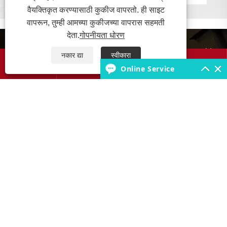
वैयक्तिकृत करण्यासाठी कुकीज वापरतो. ही साइट
वापरून, तुम्ही आमच्या कुकीजच्या वापरास सहमती
देता.
गोपनीयता धोरण
आमच्याबद्दल
नकार द्या
स्वीकारा




Online Service
उत्पादने
टायर नॉलेज बेस
आमच्याशी संपर्क साधा
कॉपीराइट © 2025 जबिल रबर कं, लि. सर्व हक्क राखीव.
Links
Sitemap
RSS
XML