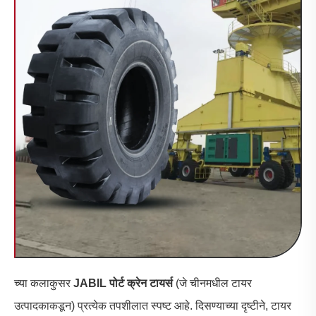
च्या कलाकुसर
JABIL पोर्ट क्रेन टायर्स
(जे चीनमधील टायर
उत्पादकाकडून) प्रत्येक तपशीलात स्पष्ट आहे. दिसण्याच्या दृष्टीने, टायर