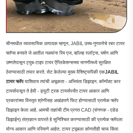
चीनमधील व्यावसायिक उत्पादक म्हणून, JABIL उच्च-गुणवत्तेचे रबर टायर
फ्लॅप्स बनवते जे आतील नळ्यांना रिम एज, व्हॉल्व्ह स्लॉट्स, घर्षण आणि
उष्णतेपासून ट्युब-टाइप टायर ऍप्लिकेशन्सच्या मागणीमध्ये सुरक्षित
ठेवण्यासाठी तयार करते. सेट केलेल्या मुख्य वैशिष्ट्यांपैकी एक
JABIL
टायर फ्लॅप
याशिवाय त्यांची अचूकता - अभियंता डिझाइन. कॉम्पॅक्ट कार
टायर्सपासून ते हेवी - ड्युटी ट्रक टायर्सपर्यंत टायर आकार आणि
प्रकारांच्या विस्तृत श्रेणीसह अखंडपणे फिट होण्यासाठी प्रत्येक फ्लॅप
डिझाइन केला आहे. आमची तज्ञांची टीम प्रगत CAD (संगणक - एडेड
डिझाईन) तंत्रज्ञान वापरते हे सुनिश्चित करण्यासाठी की प्रत्येक फ्लॅपला
योग्य आकार आणि परिमाणे आहेत. टायर ट्यूबला कोणतीही चाफ किंवा