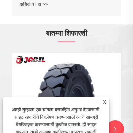
क प i हा >>
बातम्या शिफारशी
उत्तर अमेरिकेतील बांधकाम आणि साहित्य हाताळणी
उद्योगांमध्ये सुधारणा होत असताना किफायतशीर OTR
टायर्सची मागणी
अधिक प i हा >>
X
आम्ही तुम्हाला एक चांगला ब्राउझिंग अनुभव देण्यासाठी,
साइट रहदारीचे विश्लेषण करण्यासाठी आणि सामग्री
वैयक्तिकृत करण्यासाठी कुकीज वापरतो. ही साइट


वापरून, तुम्ही आमच्या कुकीजच्या वापरास सहमती