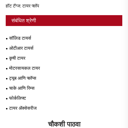
हॉट टॅग्ज: टायर फ्लॅप
संबंधित श्रेणी
सॉलिड टायर्स
ओटीआर टायर्स
कृषी टायर
मोटरसायकल टायर
ट्यूब आणि फ्लॅप्स
चाके आणि रिम्स
फोर्कलिफ्ट
टायर ॲक्सेसरीज
चौकशी पाठवा