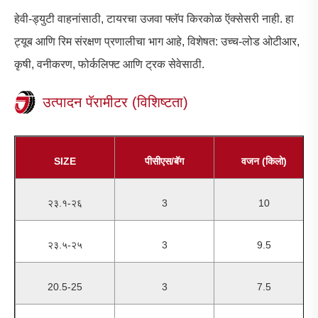
हेवी-ड्युटी वाहनांसाठी, टायरचा उजवा फ्लॅप किरकोळ ऍक्सेसरी नाही. हा
ट्यूब आणि रिम संरक्षण प्रणालीचा भाग आहे, विशेषत: उच्च-लोड ओटीआर,
कृषी, वनीकरण, फोर्कलिफ्ट आणि ट्रक सेवेसाठी.
उत्पादन पॅरामीटर (विशिष्टता)
SIZE
पीसीएस/बॅग
वजन (किलो)
२३.१-२६
3
10
२३.५-२५
3
9.5
20.5-25
3
7.5