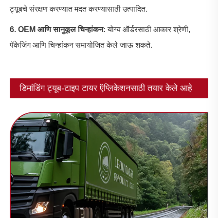
ट्यूबचे संरक्षण करण्यात मदत करण्यासाठी उत्पादित.
6. OEM आणि सानुकूल चिन्हांकन:
योग्य ऑर्डरसाठी आकार श्रेणी,
पॅकेजिंग आणि चिन्हांकन समायोजित केले जाऊ शकते.
डिमांडिंग ट्यूब-टाइप टायर ऍप्लिकेशनसाठी तयार केले आहे