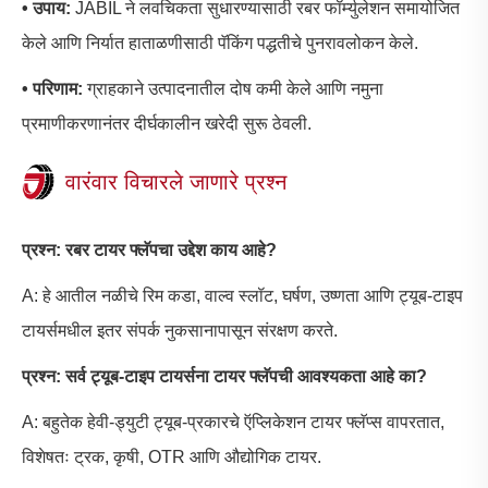
• उपाय:
JABIL ने लवचिकता सुधारण्यासाठी रबर फॉर्म्युलेशन समायोजित
केले आणि निर्यात हाताळणीसाठी पॅकिंग पद्धतीचे पुनरावलोकन केले.
• परिणाम:
ग्राहकाने उत्पादनातील दोष कमी केले आणि नमुना
प्रमाणीकरणानंतर दीर्घकालीन खरेदी सुरू ठेवली.
वारंवार विचारले जाणारे प्रश्न
प्रश्न: रबर टायर फ्लॅपचा उद्देश काय आहे?
A: हे आतील नळीचे रिम कडा, वाल्व स्लॉट, घर्षण, उष्णता आणि ट्यूब-टाइप
टायर्समधील इतर संपर्क नुकसानापासून संरक्षण करते.
प्रश्न: सर्व ट्यूब-टाइप टायर्सना टायर फ्लॅपची आवश्यकता आहे का?
A: बहुतेक हेवी-ड्युटी ट्यूब-प्रकारचे ऍप्लिकेशन टायर फ्लॅप्स वापरतात,
विशेषतः ट्रक, कृषी, OTR आणि औद्योगिक टायर.