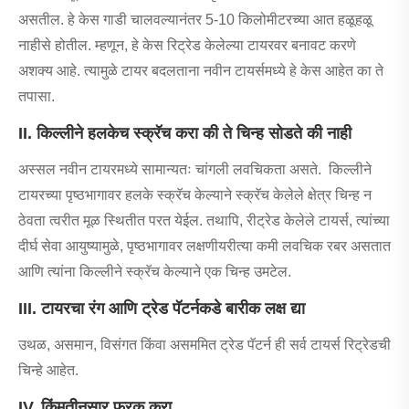
असतील. हे केस गाडी चालवल्यानंतर 5-10 किलोमीटरच्या आत हळूहळू
नाहीसे होतील. म्हणून, हे केस रिट्रेड केलेल्या टायरवर बनावट करणे
अशक्य आहे. त्यामुळे टायर बदलताना नवीन टायर्समध्ये हे केस आहेत का ते
तपासा.
II. किल्लीने हलकेच स्क्रॅच करा की ते चिन्ह सोडते की नाही
अस्सल नवीन टायरमध्ये सामान्यतः चांगली लवचिकता असते. किल्लीने
टायरच्या पृष्ठभागावर हलके स्क्रॅच केल्याने स्क्रॅच केलेले क्षेत्र चिन्ह न
ठेवता त्वरीत मूळ स्थितीत परत येईल. तथापि, रीट्रेड केलेले टायर्स, त्यांच्या
दीर्घ सेवा आयुष्यामुळे, पृष्ठभागावर लक्षणीयरीत्या कमी लवचिक रबर असतात
आणि त्यांना किल्लीने स्क्रॅच केल्याने एक चिन्ह उमटेल.
III. टायरचा रंग आणि ट्रेड पॅटर्नकडे बारीक लक्ष द्या
उथळ, असमान, विसंगत किंवा असममित ट्रेड पॅटर्न ही सर्व टायर्स रिट्रेडची
चिन्हे आहेत.
IV. किंमतीनुसार फरक करा