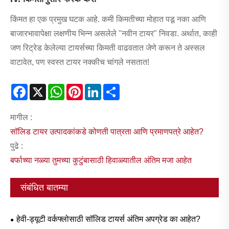
किंमत हा एक प्रमुख घटक आहे. कमी किमतीच्या मोहात पडू नका आणि
बाजारभावापेक्षा लक्षणीय भिन्न असलेले "नवीन टायर" निवडा. अर्थात, काही
जण रिट्रेड केलेल्या टायर्सच्या किमती वाढवतात जेणे करून ते अस्सल
वाटावेत, पण स्वस्त टायर नक्कीच चांगले नसतात!
Facebook
X
WhatsApp
Pinterest
LinkedIn
Share
मागील :
सॉलिड टायर उत्पादकांकडे कोणती पात्रता आणि प्रमाणपत्रे आहेत?
पुढे :
बर्फाच्या नळ्या तुमच्या कुटुंबासाठी हिवाळ्यातील अंतिम मजा आहेत
संबंधित बातम्या
हेवी-ड्यूटी वर्कफ्लोसाठी सॉलिड टायर्स अंतिम अपग्रेड का आहेत?