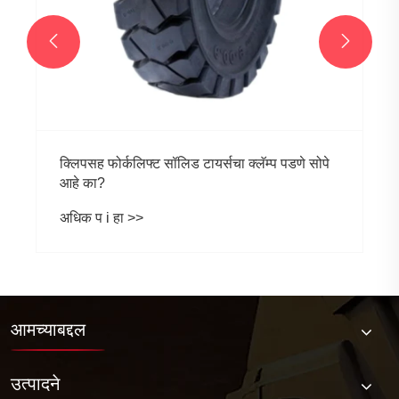


आमच्याबद्दल
उत्पादने