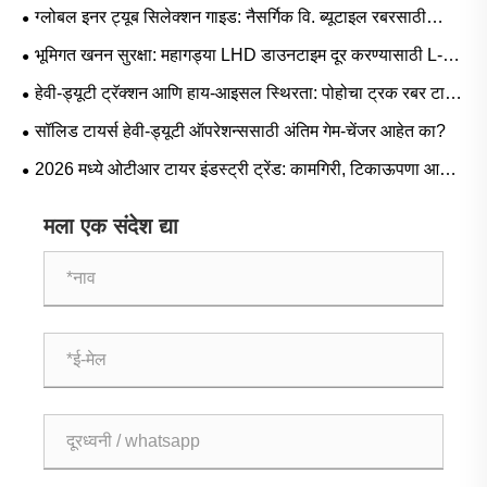
ग्लोबल इनर ट्यूब सिलेक्शन गाइड: नैसर्गिक वि. ब्यूटाइल रबरसाठी
लोकप्रिय आकार आणि परिस्थिती-आधारित अनुप्रयोग
भूमिगत खनन सुरक्षा: महागड्या LHD डाउनटाइम दूर करण्यासाठी L-5S
मालिका टायर्स महत्त्वपूर्ण का आहेत
हेवी-ड्यूटी ट्रॅक्शन आणि हाय-आइसल स्थिरता: पोहोचा ट्रक रबर टायर
मागणी ट्रेंड आणि ऑपरेशनल मार्गदर्शक
सॉलिड टायर्स हेवी-ड्यूटी ऑपरेशन्ससाठी अंतिम गेम-चेंजर आहेत का?
2026 मध्ये ओटीआर टायर इंडस्ट्री ट्रेंड: कामगिरी, टिकाऊपणा आणि
सेवा नावीन्य
मला एक संदेश द्या