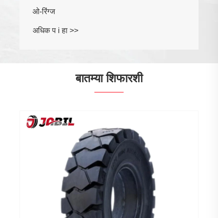
बातम्या शिफारशी
फोर्कलिफ्ट टायरच्या देखभालीच्या पद्धती काय आहेत?
अधिक प i हा >>