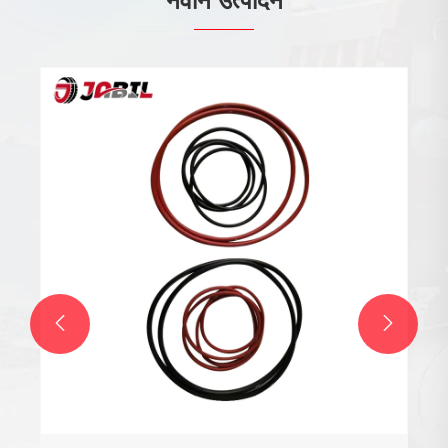
नवीन उत्पादन
मोठे डंपर टायर
अधिक प i हा >>

