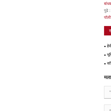
बांध
पुढे :
पॉली
स
हे
भू
टायर्
सॉ
मला