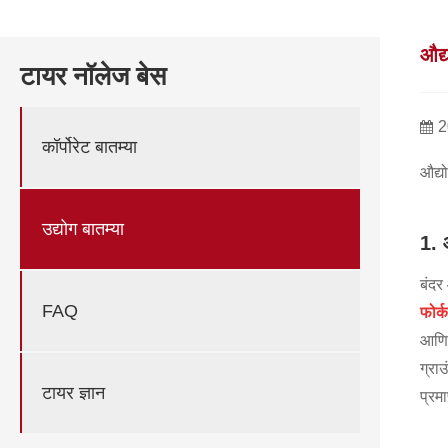
औद्
टायर नॉलेज बेस
2
कॉर्पोरेट बातम्या
औद्यो
उद्योग बातम्या
1. 
बंदर
FAQ
फोर्
आणि 
ग्रा
टायर ज्ञान
प्रम