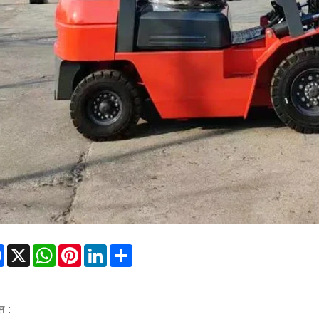
Facebook
X
WhatsApp
Pinterest
LinkedIn
Share
ल :