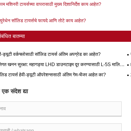
काम मशिनरी टायर्सच्या वापरासाठी मुख्य दिशानिर्देश काय आहेत?
युरेथेन सॉलिड टायर्सचे फायदे आणि तोटे काय आहेत?
ंबंधित बातम्या
वी-ड्यूटी वर्कफ्लोसाठी सॉलिड टायर्स अंतिम अपग्रेड का आहेत?
आक
मिगत खनन सुरक्षा: महागड्या LHD डाउनटाइम दूर करण्यासाठी L-5S मालिका
स महत्त्वपूर्ण का आहेत
ट्
लिड टायर्स हेवी-ड्यूटी ऑपरेशन्ससाठी अंतिम गेम-चेंजर आहेत का?
ना
 एक संदेश द्या