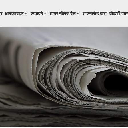
र
आमच्याबद्दल
उत्पादने
टायर नॉलेज बेस
डाउनलोड करा
चौकशी पाठ