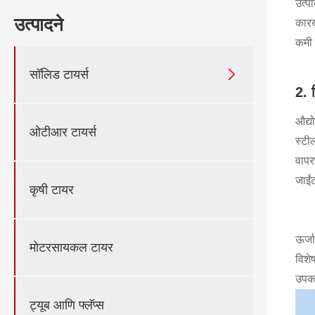
उत्प
उत्पादने
कारख
कमी 

सॉलिड टायर्स
2. 
औद्य
ओटीआर टायर्स
स्टी
वापर
जाईं
कृषी टायर
ऊर्ज
मोटरसायकल टायर
विशे
उपकर
ट्यूब आणि फ्लॅप्स