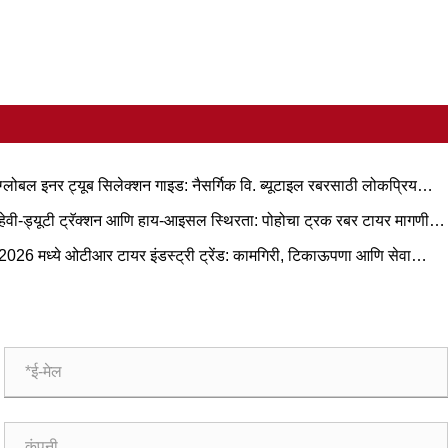
ग्लोबल इनर ट्यूब सिलेक्शन गाइड: नैसर्गिक वि. ब्यूटाइल रबरसाठी लोकप्रिय
ार आणि परिस्थिती-आधारित अनुप्रयोग
हेवी-ड्यूटी ट्रॅक्शन आणि हाय-आइसल स्थिरता: पोहोचा ट्रक रबर टायर मागणी
रेंड आणि ऑपरेशनल मार्गदर्शक
2026 मध्ये ओटीआर टायर इंडस्ट्री ट्रेंड: कामगिरी, टिकाऊपणा आणि सेवा
वीन्य