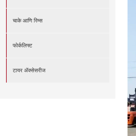
चाके आणि रिम्स
फोर्कलिफ्ट
टायर ॲक्सेसरीज