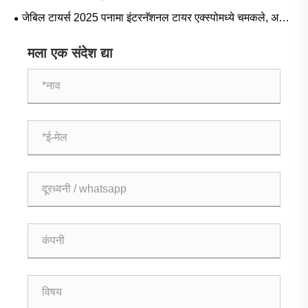
प्रदर्शन 2026 मध्ये सॉलिड टायर्स, ओटीआर टायर्स आणि इनर ट्यूब्स
जेबिल टायर्स 2025 पनामा इंटरनॅशनल टायर एक्स्पोमध्ये चमकले, अनेक
प्रदर्शित करेल
देशांतील खरेदीदारांसह धोरणात्मक सहकार्याच्या हेतूपर्यंत पोहोचले
मला एक संदेश द्या