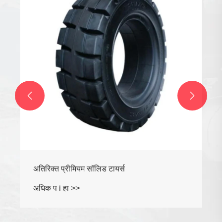
अधिक प i हा >>

