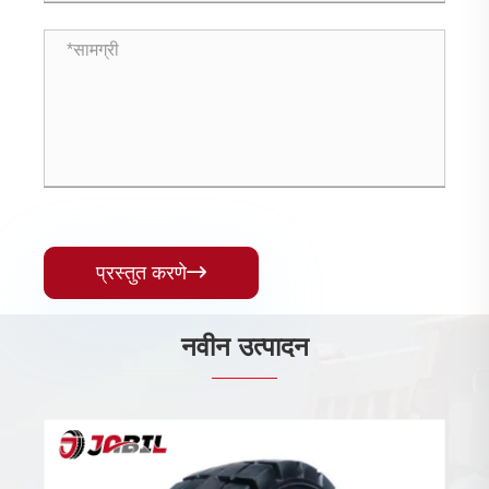
प्रस्तुत करणे

नवीन उत्पादन
रोलर टायर्स