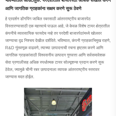
भविष्यातील आउटलुक: परदेशातील बाजारपेठा अधिक सखोल करणे
आणि जागतिक ग्राहकांना सक्षम करणे सुरू ठेवणे
हे प्रदर्शन डोंगयिंग जाबिल रबरसाठी आंतरराष्ट्रीय बाजारपेठ
विस्तारण्यासाठी एक महत्त्वाचे पाऊल आहे, जे केवळ विशेष टायर क्षेत्रातील
कंपनीचे व्यावसायिक फायदेच नव्हे तर परदेशी बाजारपेठांमध्ये खोलवर
जाण्याचा दृढ निश्चय देखील दर्शविते. भविष्यात, कंपनी ग्राहकाभिमुख राहणे,
R&D गुंतवणूक वाढवणे, त्याच्या उत्पादनाची रचना इष्टतम करणे आणि
जागतिक ग्राहकांसाठी विश्वसनीय उत्पादन गुणवत्ता आणि सर्वसमावेशक
सेवा प्रणालीसह अधिक स्पर्धात्मक टायर सोल्यूशन्स प्रदान करणे सुरू
ठेवेल, ज्यामुळे चीनी रबर उत्पादनाला व्यापक आंतरराष्ट्रीय स्तरावर
जाण्यास मदत होईल.