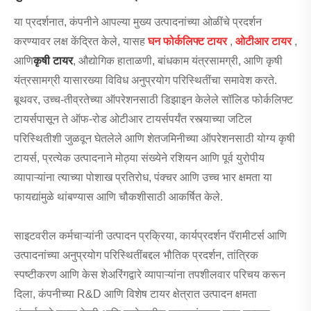
या प्रदर्शनात, कंपनीने आपल्या मुख्य उत्पादनांच्या ओळींचे प्रदर्शन
करण्यावर लक्ष केंद्रित केले, यासह
घन फोर्कलिफ्ट टायर
,
ओटीआर टायर
,
आणि
कृषी टायर
, औद्योगिक हाताळणी, बांधकाम यंत्रसामग्री, आणि कृषी
यंत्रसामग्री यासारख्या विविध अनुप्रयोग परिस्थितींचा समावेश करते.
बूथवर, उच्च-तीव्रतेच्या ऑपरेशनसाठी डिझाइन केलेले सॉलिड फोर्कलिफ्ट
टायर्सपासून ते ऑफ-रोड ओटीआर टायर्सपर्यंत रस्त्याच्या जटिल
परिस्थितीशी जुळवून घेतलेले आणि शेतजमिनीच्या ऑपरेशनसाठी योग्य कृषी
टायर्स, प्रत्येक उत्पादनाने मोठ्या संख्येने रशियन आणि पूर्व युरोपीय
व्यापाऱ्यांना त्याच्या पोशाख प्रतिरोध, पंक्चर आणि उच्च भार क्षमता या
फायद्यांमुळे थांबण्यास आणि चौकशीसाठी आकर्षित केले.
साइटवरील कर्मचाऱ्यांनी उत्पादन प्रक्रिया, कार्यप्रदर्शन पॅरामीटर्स आणि
उत्पादनांच्या अनुप्रयोग परिस्थितींबद्दल भौतिक प्रदर्शन, तांत्रिक
स्पष्टीकरण आणि केस शेअरिंगद्वारे व्यापाऱ्यांना तपशीलवार परिचय करून
दिला, कंपनीच्या R&D आणि विशेष टायर क्षेत्रात उत्पादन क्षमता