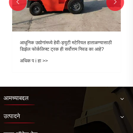


आमच्याबद्दल
उत्पादने