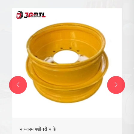
जड ट्रक आणि बस टायर ट्यूब
अधिक प i हा >>

