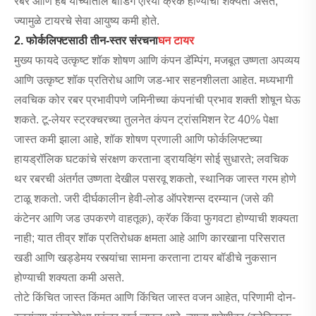
रबर आणि हब यांच्यातील बाँडिंग एरिया क्रॅक होण्याची शक्यता असते,
ज्यामुळे टायरचे सेवा आयुष्य कमी होते.
2. फोर्कलिफ्टसाठी तीन-स्तर संरचना
घन टायर
मुख्य फायदे उत्कृष्ट शॉक शोषण आणि कंपन डॅम्पिंग, मजबूत उष्णता अपव्यय
आणि उत्कृष्ट शॉक प्रतिरोध आणि जड-भार सहनशीलता आहेत. मध्यभागी
लवचिक कोर रबर प्रभावीपणे जमिनीच्या कंपनांची प्रभाव शक्ती शोषून घेऊ
शकते. टू-लेयर स्ट्रक्चरच्या तुलनेत कंपन ट्रांसमिशन रेट 40% पेक्षा
जास्त कमी झाला आहे, शॉक शोषण प्रणाली आणि फोर्कलिफ्टच्या
हायड्रॉलिक घटकांचे संरक्षण करताना ड्रायव्हिंग सोई सुधारते; लवचिक
थर रबरची अंतर्गत उष्णता देखील पसरवू शकतो, स्थानिक जास्त गरम होणे
टाळू शकतो. जरी दीर्घकालीन हेवी-लोड ऑपरेशन्स दरम्यान (जसे की
कंटेनर आणि जड उपकरणे वाहतूक), क्रॅक किंवा फुगवटा होण्याची शक्यता
नाही; यात तीव्र शॉक प्रतिरोधक क्षमता आहे आणि कारखाना परिसरात
खडी आणि खड्डेमय रस्त्यांचा सामना करताना टायर बॉडीचे नुकसान
होण्याची शक्यता कमी असते.
तोटे किंचित जास्त किंमत आणि किंचित जास्त वजन आहेत, परिणामी दोन-