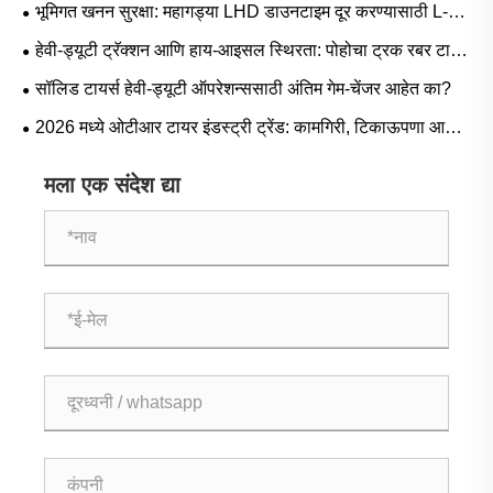
लोकप्रिय आकार आणि परिस्थिती-आधारित अनुप्रयोग
भूमिगत खनन सुरक्षा: महागड्या LHD डाउनटाइम दूर करण्यासाठी L-5S
मालिका टायर्स महत्त्वपूर्ण का आहेत
हेवी-ड्यूटी ट्रॅक्शन आणि हाय-आइसल स्थिरता: पोहोचा ट्रक रबर टायर
मागणी ट्रेंड आणि ऑपरेशनल मार्गदर्शक
सॉलिड टायर्स हेवी-ड्यूटी ऑपरेशन्ससाठी अंतिम गेम-चेंजर आहेत का?
2026 मध्ये ओटीआर टायर इंडस्ट्री ट्रेंड: कामगिरी, टिकाऊपणा आणि
सेवा नावीन्य
मला एक संदेश द्या