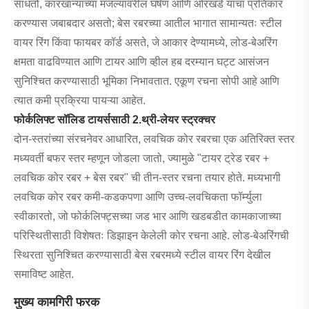
साधतो, कारखान्याच्या मजल्यावरील घर्षण आणि ओरखडे यांचा प्रतिकार
करण्यास जबाबदार असतो; बेस रबरच्या आतील भागात सामान्यतः स्टील
वायर रिंग किंवा फायबर कॉर्ड असते, जे आकार देण्यामध्ये, लोड-बेअरिंग
क्षमता वाढविण्यात आणि टायर आणि व्हील हब दरम्यान घट्ट आसंजन
सुनिश्चित करण्यासाठी भूमिका निभावतात. एकूण रचना सोपी आहे आणि
त्यात कमी प्रक्रिया पायऱ्या आहेत.
फोर्कलिफ्ट सॉलिड टायर्ससाठी 2.थ्री-लेयर स्ट्रक्चर
दोन-स्तरांच्या संरचनेवर आधारित, लवचिक कोर रबरचा एक अतिरिक्त स्तर
मध्यवर्ती बफर स्तर म्हणून जोडला जातो, ज्यामुळे "टायर ट्रेड रबर +
लवचिक कोर रबर + बेस रबर" ची तीन-स्तर रचना तयार होते. मध्यभागी
लवचिक कोर रबर कमी-कडकपणा आणि उच्च-लवचिकता फॉर्म्युला
स्वीकारतो, जो फोर्कलिफ्ट्सच्या जड भार आणि खडबडीत कामकाजाच्या
परिस्थितीसाठी विशेषतः डिझाइन केलेली कोर रचना आहे. लोड-बेअरिंगची
स्थिरता सुनिश्चित करण्यासाठी बेस रबरमध्ये स्टील वायर रिंग देखील
समाविष्ट आहेत.
मुख्य कामगिरी फरक