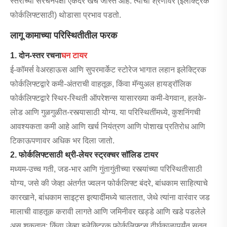
स्तरांच्या संरचनेपेक्षा एकंदर खर्च जास्त आहे. त्याचा श्रेणीवर (इलेक्ट्रिक
फोर्कलिफ्टसाठी) थोडासा प्रभाव पडतो.
लागू कामाच्या परिस्थितीतील फरक
1. दोन-स्तर रचना
घन टायर
ई-कॉमर्स वेअरहाऊस आणि सुपरमार्केट स्टोरेज भागात लहान इलेक्ट्रिक
फोर्कलिफ्टद्वारे कमी-अंतराची वाहतूक, किंवा मॅन्युअल हायड्रॉलिक
फोर्कलिफ्टद्वारे स्थिर-स्थिती ऑपरेशन्स यासारख्या कमी-वेगवान, हलके-
लोड आणि गुळगुळीत-रस्त्यासाठी योग्य. या परिस्थितींमध्ये, कुशनिंगची
आवश्यकता कमी आहे आणि खर्च नियंत्रण आणि पोशाख प्रतिरोध आणि
टिकाऊपणावर अधिक भर दिला जातो.
2. फोर्कलिफ्टसाठी थ्री-लेयर स्ट्रक्चर सॉलिड टायर
मध्यम-उच्च गती, जड-भार आणि गुंतागुंतीच्या रस्त्यांच्या परिस्थितीसाठी
योग्य, जसे की जेव्हा अंतर्गत ज्वलन फोर्कलिफ्ट बंदरे, बांधकाम साहित्याचे
कारखाने, बांधकाम साइट्स इत्यादींमध्ये चालतात, जेथे त्यांना वारंवार जड
मालाची वाहतूक करावी लागते आणि जमिनीवर खड्डे आणि खडे पडलेले
असू शकतात; किंवा जेव्हा इलेक्ट्रिक फोर्कलिफ्ट्स दीर्घकाळापर्यंत सतत