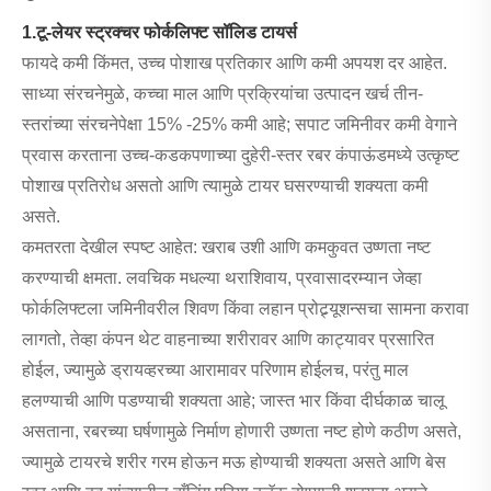
1.टू-लेयर स्ट्रक्चर फोर्कलिफ्ट सॉलिड टायर्स
फायदे कमी किंमत, उच्च पोशाख प्रतिकार आणि कमी अपयश दर आहेत.
साध्या संरचनेमुळे, कच्चा माल आणि प्रक्रियांचा उत्पादन खर्च तीन-
स्तरांच्या संरचनेपेक्षा 15% -25% कमी आहे; सपाट जमिनीवर कमी वेगाने
प्रवास करताना उच्च-कडकपणाच्या दुहेरी-स्तर रबर कंपाऊंडमध्ये उत्कृष्ट
पोशाख प्रतिरोध असतो आणि त्यामुळे टायर घसरण्याची शक्यता कमी
असते.
कमतरता देखील स्पष्ट आहेत: खराब उशी आणि कमकुवत उष्णता नष्ट
करण्याची क्षमता. लवचिक मधल्या थराशिवाय, प्रवासादरम्यान जेव्हा
फोर्कलिफ्टला जमिनीवरील शिवण किंवा लहान प्रोट्र्यूशन्सचा सामना करावा
लागतो, तेव्हा कंपन थेट वाहनाच्या शरीरावर आणि काट्यावर प्रसारित
होईल, ज्यामुळे ड्रायव्हरच्या आरामावर परिणाम होईलच, परंतु माल
हलण्याची आणि पडण्याची शक्यता आहे; जास्त भार किंवा दीर्घकाळ चालू
असताना, रबरच्या घर्षणामुळे निर्माण होणारी उष्णता नष्ट होणे कठीण असते,
ज्यामुळे टायरचे शरीर गरम होऊन मऊ होण्याची शक्यता असते आणि बेस