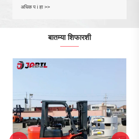
बातम्या शिफारशी
फिकट चाके तुमचा ड्रायव्हिंग अनुभव कसा बदलू शकतात
अधिक प i हा >>