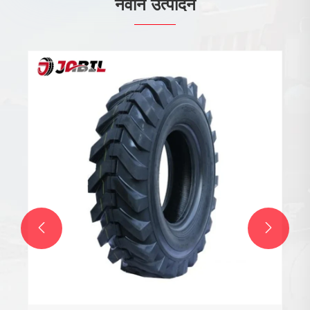
नवीन उत्पादन

