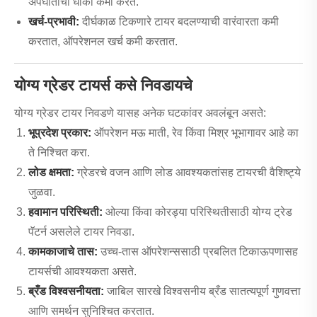
अपघाताचा धोका कमी करते.
खर्च-प्रभावी:
दीर्घकाळ टिकणारे टायर बदलण्याची वारंवारता कमी
करतात, ऑपरेशनल खर्च कमी करतात.
योग्य ग्रेडर टायर्स कसे निवडायचे
योग्य ग्रेडर टायर निवडणे यासह अनेक घटकांवर अवलंबून असते:
भूप्रदेश प्रकार:
ऑपरेशन मऊ माती, रेव किंवा मिश्र भूभागावर आहे का
ते निश्चित करा.
लोड क्षमता:
ग्रेडरचे वजन आणि लोड आवश्यकतांसह टायरची वैशिष्ट्ये
जुळवा.
हवामान परिस्थिती:
ओल्या किंवा कोरड्या परिस्थितीसाठी योग्य ट्रेड
पॅटर्न असलेले टायर निवडा.
कामकाजाचे तास:
उच्च-तास ऑपरेशन्ससाठी प्रबलित टिकाऊपणासह
टायर्सची आवश्यकता असते.
ब्रँड विश्वसनीयता:
जाबिल सारखे विश्वसनीय ब्रँड सातत्यपूर्ण गुणवत्ता
आणि समर्थन सुनिश्चित करतात.