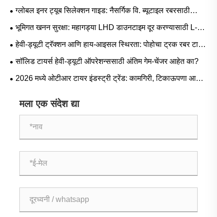
ग्लोबल इनर ट्यूब सिलेक्शन गाइड: नैसर्गिक वि. ब्यूटाइल रबरसाठी
लोकप्रिय आकार आणि परिस्थिती-आधारित अनुप्रयोग
भूमिगत खनन सुरक्षा: महागड्या LHD डाउनटाइम दूर करण्यासाठी L-5S
मालिका टायर्स महत्त्वपूर्ण का आहेत
हेवी-ड्यूटी ट्रॅक्शन आणि हाय-आइसल स्थिरता: पोहोचा ट्रक रबर टायर
मागणी ट्रेंड आणि ऑपरेशनल मार्गदर्शक
सॉलिड टायर्स हेवी-ड्यूटी ऑपरेशन्ससाठी अंतिम गेम-चेंजर आहेत का?
2026 मध्ये ओटीआर टायर इंडस्ट्री ट्रेंड: कामगिरी, टिकाऊपणा आणि
सेवा नावीन्य
मला एक संदेश द्या