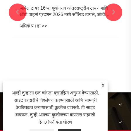
जबिल टायर 16व्या गुआंगराव आंतरराष्ट्रीय टायर आणि


ऑटो पार्ट्स प्रदर्शन 2026 मध्ये सॉलिड टायर्स, ओटीआर
टायर्स आणि इनर ट्यूब्स प्रदर्शित करेल
अधिक प i हा >>
X
आम्ही तुम्हाला एक चांगला ब्राउझिंग अनुभव देण्यासाठी,
साइट रहदारीचे विश्लेषण करण्यासाठी आणि सामग्री
आमच्याबद्दल
वैयक्तिकृत करण्यासाठी कुकीज वापरतो. ही साइट
वापरून, तुम्ही आमच्या कुकीजच्या वापरास सहमती
उत्पादने
देता.
गोपनीयता धोरण