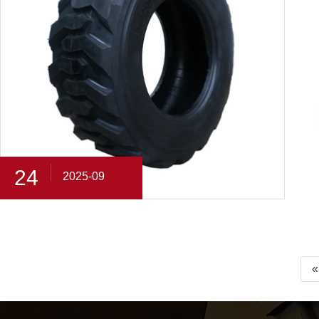
24
2025-09
«