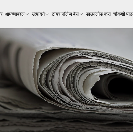
र
आमच्याबद्दल
उत्पादने
टायर नॉलेज बेस
डाउनलोड करा
चौकशी पाठ