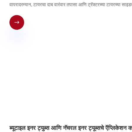
वापरादरम्यान, टायरचा दाब वारंवार तपासा आणि ट्रॅक्टरच्या टायरच्या साइडवॉ

ब्यूटाइल इनर ट्युब्स आणि नॅचरल इनर ट्यूब्सचे ऍप्लिकेशन