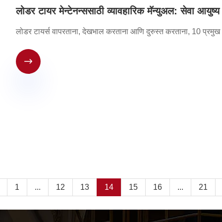
लोडर टायर मेन्टेनन्ससाठी व्यावहारिक मॅन्युअल: सेवा आयुष्
लोडर टायर्स वापरताना, देखभाल करताना आणि दुरुस्त करताना, 10 प्रमुख क्

1
...
12
13
14
15
16
...
21