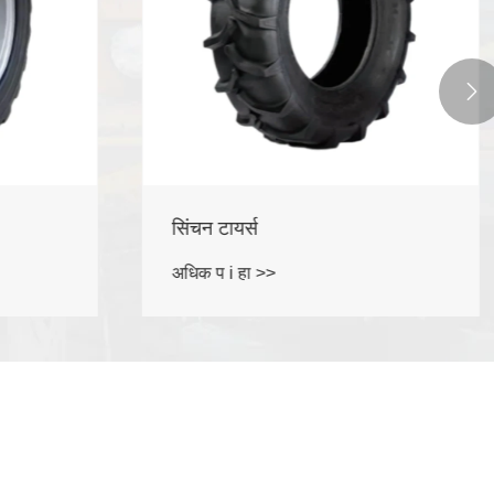

रस्त्यावरील मोटरसायकल टायर
अधिक प i हा >>