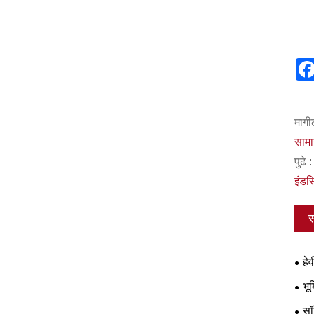
मागी
सामा
पुढे :
इंडस
स
हे
भू
टायर्
सॉ