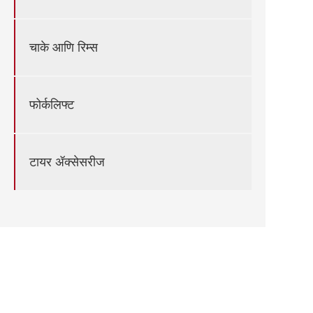
चाके आणि रिम्स
फोर्कलिफ्ट
टायर ॲक्सेसरीज