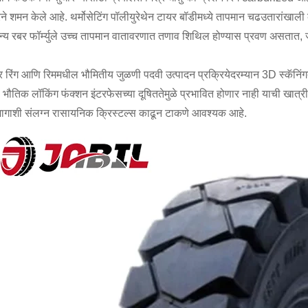
ने शमन केले आहे. थर्मोसेटिंग पॉलीयुरेथेन टायर बॉडीमध्ये तापमान चढउतारांखाली कम
न्य रबर फॉर्म्युले उच्च तापमान वातावरणात तणाव शिथिल होण्यास प्रवण असतात, ज्य
शर रिंग आणि रिममधील भौमितीय जुळणी पदवी उत्पादन प्रक्रियेदरम्यान 3D स्कॅनिंगद
. भौतिक लॉकिंग फंक्शन इंटरफेसच्या दूषिततेमुळे प्रभावित होणार नाही याची खात्र
ठभागाशी संलग्न रासायनिक क्रिस्टल्स काढून टाकणे आवश्यक आहे.