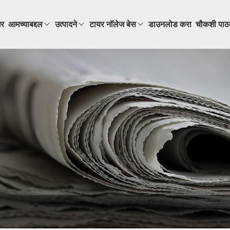
र
आमच्याबद्दल
उत्पादने
टायर नॉलेज बेस
डाउनलोड करा
चौकशी पाठ