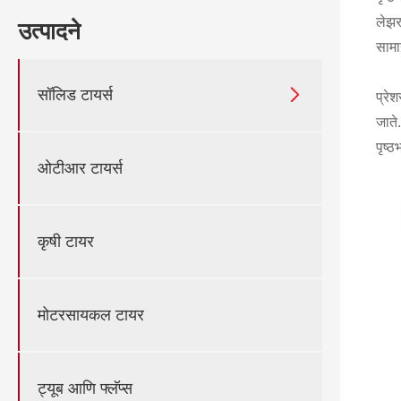
लेझर
उत्पादने
सामा

सॉलिड टायर्स
प्रे
जाते
पृष्
ओटीआर टायर्स
कृषी टायर
मोटरसायकल टायर
ट्यूब आणि फ्लॅप्स