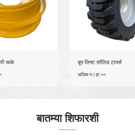
ॉलिड टायर्स
सिंचन टायर्स
 >>
अधिक प i हा >>
बातम्या शिफारशी