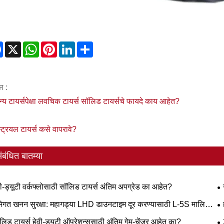
Facebook
X
WhatsApp
Pinterest
LinkedIn
Share
ल :
न्य टायर्सपेक्षा लवचिक टायर्स सॉलिड टायर्सचे फायदे काय आहेत?
्ट्रियल टायर्स कसे वापरावे?
ंबंधित बातम्या
वी-ड्यूटी वर्कफ्लोसाठी सॉलिड टायर्स अंतिम अपग्रेड का आहेत?
आक
मिगत खनन सुरक्षा: महागड्या LHD डाउनटाइम दूर करण्यासाठी L-5S मालिका
स महत्त्वपूर्ण का आहेत
ट्
लिड टायर्स हेवी-ड्यूटी ऑपरेशन्ससाठी अंतिम गेम-चेंजर आहेत का?