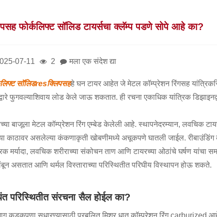
िपसह फोर्कलिफ्ट सॉलिड टायर्सचा क्लॅम्प पडणे सोपे आहे का?
025-07-11
2
मला एक संदेश द्या
कलिफ्ट सॉलिड
res
क्लिपसह
हे घन टायर आहेत जे मेटल कॉम्प्रेशन रिंगसह यांत्रिकर
्वारे फुगवल्याशिवाय लोड केले जाऊ शकतात. ही रचना एकाधिक यांत्रिक डिझाइनद्वार
च्या बाजूला मेटल कॉम्प्रेशन रिंग एम्बेड केलेली आहे. स्थापनेदरम्यान, लवचिक टाय
्या काठावर असलेल्या कंकणाकृती खोबणीमध्ये अचूकपणे घातली जाईल. रीबाउंडिंग क
्रिक मर्यादा, लवचिक शरीराच्या संकोचन ताण आणि टायरच्या ओठांचे घर्षण यांचा सम
बून असतात आणि थर्मल विस्ताराच्या परिस्थितीत परिघीय विस्थापन होऊ शकते.
यंत परिस्थितीत संरचना सैल होईल का?
ठभाग कडकपणा सुधारण्यासाठी प्रबलित मिश्र धातु कॉम्प्रेशन रिंग carburized आह