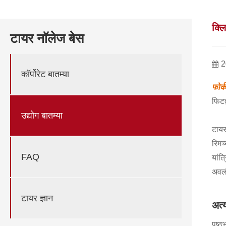
क्ल
टायर नॉलेज बेस
2
कॉर्पोरेट बातम्या
फोर्
फिटद
उद्योग बातम्या
टायर
रिमच
FAQ
यांत
अवलं
टायर ज्ञान
अत्
पृष्