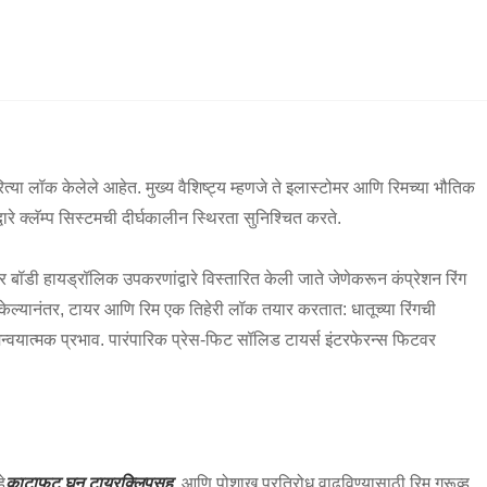
ित्या लॉक केलेले आहेत. मुख्य वैशिष्ट्य म्हणजे ते इलास्टोमर आणि रिमच्या भौतिक
े क्लॅम्प सिस्टमची दीर्घकालीन स्थिरता सुनिश्चित करते.
र बॉडी हायड्रॉलिक उपकरणांद्वारे विस्तारित केली जाते जेणेकरून कंप्रेशन रिंग
ेल्यानंतर, टायर आणि रिम एक तिहेरी लॉक तयार करतात: धातूच्या रिंगची
न्वयात्मक प्रभाव. पारंपारिक प्रेस-फिट सॉलिड टायर्स इंटरफेरन्स फिटवर
े
काटा
फूट घन टायर
क्लिपसह
, आणि पोशाख प्रतिरोध वाढविण्यासाठी रिम ग्रूव्ह