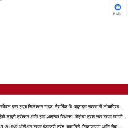
E-Mail
ग्लोबल इनर ट्यूब सिलेक्शन गाइड: नैसर्गिक वि. ब्यूटाइल रबरसाठी लोकप्रिय
ार आणि परिस्थिती-आधारित अनुप्रयोग
हेवी-ड्यूटी ट्रॅक्शन आणि हाय-आइसल स्थिरता: पोहोचा ट्रक रबर टायर मागणी
रेंड आणि ऑपरेशनल मार्गदर्शक
2026 मध्ये ओटीआर टायर इंडस्ट्री ट्रेंड: कामगिरी, टिकाऊपणा आणि सेवा