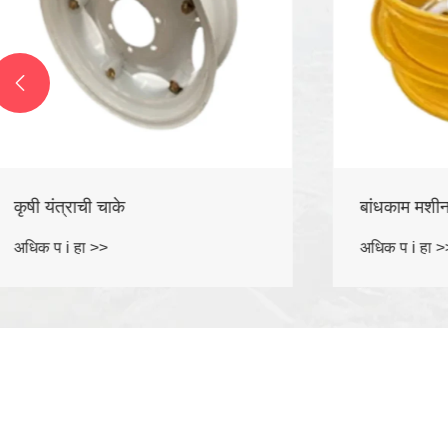

बांधकाम मशीनरी चाके
बूम लिफ्ट स
अधिक प i हा >>
अधिक प i हा