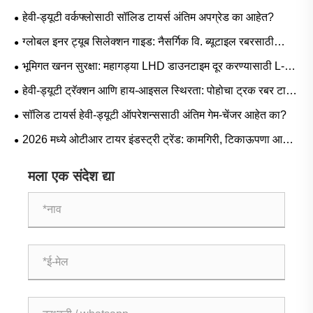
हेवी-ड्यूटी वर्कफ्लोसाठी सॉलिड टायर्स अंतिम अपग्रेड का आहेत?
ग्लोबल इनर ट्यूब सिलेक्शन गाइड: नैसर्गिक वि. ब्यूटाइल रबरसाठी
लोकप्रिय आकार आणि परिस्थिती-आधारित अनुप्रयोग
भूमिगत खनन सुरक्षा: महागड्या LHD डाउनटाइम दूर करण्यासाठी L-5S
मालिका टायर्स महत्त्वपूर्ण का आहेत
हेवी-ड्यूटी ट्रॅक्शन आणि हाय-आइसल स्थिरता: पोहोचा ट्रक रबर टायर
मागणी ट्रेंड आणि ऑपरेशनल मार्गदर्शक
सॉलिड टायर्स हेवी-ड्यूटी ऑपरेशन्ससाठी अंतिम गेम-चेंजर आहेत का?
2026 मध्ये ओटीआर टायर इंडस्ट्री ट्रेंड: कामगिरी, टिकाऊपणा आणि
सेवा नावीन्य
मला एक संदेश द्या