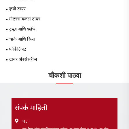
कृषी टायर
मोटरसायकल टायर
ट्यूब आणि फ्लॅप्स
चाके आणि रिम्स
फोर्कलिफ्ट
टायर ॲक्सेसरीज
चौकशी पाठवा
संपर्क माहिती

पत्ता