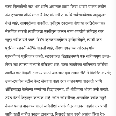
उच्च-फ्रिक्वेंसी जड भार आणि अचानक वळणे किंवा थांबणे यासह कठोर
डंप ट्रकच्या ऑपरेशनल वैशिष्ट्यांसाठी टायर्सचे सर्वसमावेशक अनुकूलन
केले आहे. सामग्रीच्या बाबतीत, कृत्रिम रबराच्या पोशाख प्रतिरोधनासह
नैसर्गिक रबरची लवचिकता एकत्रित करून उच्च-शक्तीचे संमिश्र रबर
सूत्र स्वीकारले जाते. विशेष व्हल्कनायझेशन प्रक्रियेद्वारे, त्याची कट
प्रतिकारशक्ती 40% वाढली आहे, तीक्ष्ण दगडांच्या ओरखड्यांचा
प्रभावीपणे प्रतिकार करते. स्ट्रक्चरल डिझाइनमध्ये एक नाविन्यपूर्ण डबल-
लेयर शव त्याच्या गाभ्याचे वैशिष्ट्य आहे: उच्च-शक्तीच्या पॉलिस्टर कॉर्डचा
आतील थर विकृती टाळण्यासाठी जड-भार दाब समान रीतीने वितरित करतो;
उच्च-टफनेस स्टील बेल्ट लेयरचा बाह्य स्तर कडकपणा वाढवतो आणि
ऑप्टिमाइझ केलेल्या मण्यांच्या डिझाइनसह, डी-बीडिंगचा धोका कमी करतो.
ट्रेड पॅटर्न डिझाइन कल्पक आहे. खोल खोबणीसह असममित ब्लॉक नमुने
केवळ पकड वाढवण्यासाठी जमिनीशी संपर्क क्षेत्र वाढवत नाहीत तर पाणी
आणि खडी त्वरीत काढून टाकतात. निसरडे खाण रस्ते असोत किंवा रेव-