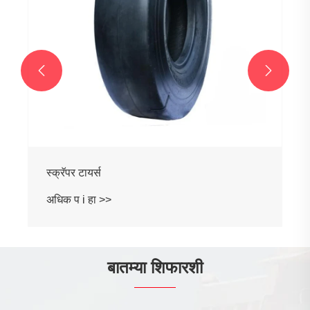


स्क्रॅपर टायर्स
अधिक प i हा >>
बातम्या शिफारशी