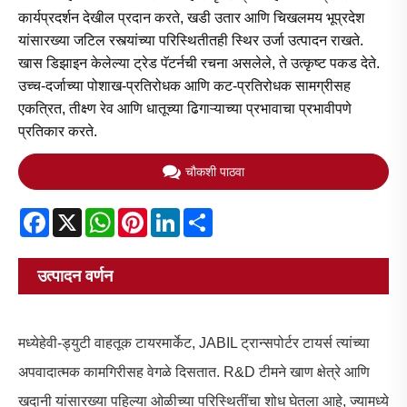
कार्यप्रदर्शन देखील प्रदान करते, खडी उतार आणि चिखलमय भूप्रदेश
यांसारख्या जटिल रस्त्यांच्या परिस्थितीतही स्थिर उर्जा उत्पादन राखते.
खास डिझाइन केलेल्या ट्रेड पॅटर्नची रचना असलेले, ते उत्कृष्ट पकड देते.
उच्च-दर्जाच्या पोशाख-प्रतिरोधक आणि कट-प्रतिरोधक सामग्रीसह
एकत्रित, तीक्ष्ण रेव आणि धातूच्या ढिगाऱ्याच्या प्रभावाचा प्रभावीपणे
प्रतिकार करते.
चौकशी पाठवा
Facebook
X
WhatsApp
Pinterest
LinkedIn
Share
उत्पादन वर्णन
मध्ये
हेवी-ड्युटी वाहतूक टायर
मार्केट, JABIL ट्रान्सपोर्टर टायर्स त्यांच्या
अपवादात्मक कामगिरीसह वेगळे दिसतात. R&D टीमने खाण क्षेत्रे आणि
खदानी यांसारख्या पहिल्या ओळीच्या परिस्थितींचा शोध घेतला आहे, ज्यामध्ये