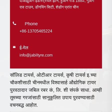
दाओझुआंग इंडस्ट्रियल झोन, हुआन रोड 188#, गुआंग
राव टाउन, डोंगयिंग सिटी, शेडोंग प्रांत चीन

+86-13705465224
ई-मेल

info@jabiltyre.com
सॉलिड टायर्स, ओटीआर टायर्स, कृषी टायर्स इ.च्या
चौकशीसाठी चीनमधील विश्वासार्ह औद्योगिक टायर
पुरवठादार जबिल रबर कं, लि. शी संपर्क साधा. आम्ही
तुमच्या गरजांसाठी सानुकूलित उपाय पुरवण्यासाठी
वचनबद्ध आहोत.