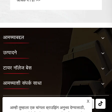
अधिक प i हा >>
आमच्याबद्दल
उत्पादने
टायर नॉलेज बेस
आमच्याशी संपर्क साधा
X
आम्ही तुम्हाला एक चांगला ब्राउझिंग अनुभव देण्यासाठी,