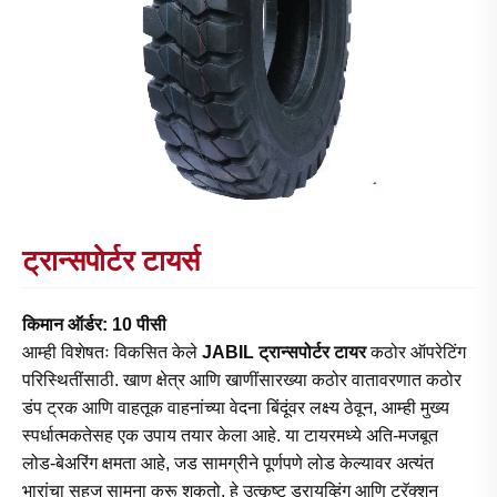
ट्रान्सपोर्टर टायर्स
किमान ऑर्डर: 10 पीसी
आम्ही विशेषतः विकसित केले
JABIL ट्रान्सपोर्टर टायर
कठोर ऑपरेटिंग
परिस्थितींसाठी. खाण क्षेत्र आणि खाणींसारख्या कठोर वातावरणात कठोर
डंप ट्रक आणि वाहतूक वाहनांच्या वेदना बिंदूंवर लक्ष्य ठेवून, आम्ही मुख्य
स्पर्धात्मकतेसह एक उपाय तयार केला आहे. या टायरमध्ये अति-मजबूत
लोड-बेअरिंग क्षमता आहे, जड सामग्रीने पूर्णपणे लोड केल्यावर अत्यंत
भारांचा सहज सामना करू शकतो. हे उत्कृष्ट ड्रायव्हिंग आणि ट्रॅक्शन